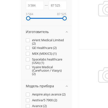
3 584
87 525
Изготовитель
eVent Medical Limited
(
2
)
GE Healthcare (
2
)
MEK (MEKICS) (
1
)
Spacelabs healthcare
(USA) (
1
)
Vyaire Medical
(CareFusion / Viasys)
(
2
)
Модель прибора
Aespire aisys avance (
2
)
Aestiva/5 7900 (
2
)
Avance (
2
)