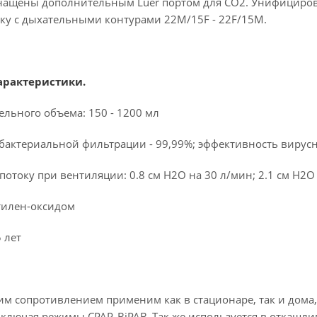
нащены дополнительным Luer портом для CO2. Унифициро
ку с дыхательными контурами 22M/15F - 22F/15M.
арактеристики.
льного объема: 150 - 1200 мл
бактериальной фильтрации - 99,99%; эффективность вирусн
отоку при вентиляции: 0.8 см H2O на 30 л/мин; 2.1 см H2O 
тилен-оксидом
 лет
им сопротивлением применим как в стационаре, так и дома,
включая режимы CPAP, BiPAB. Так же используется в откашли