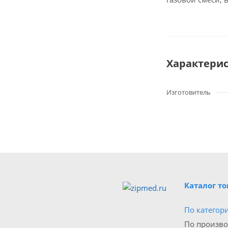
Характери
Изготовитель
Каталог т
По категор
По произв