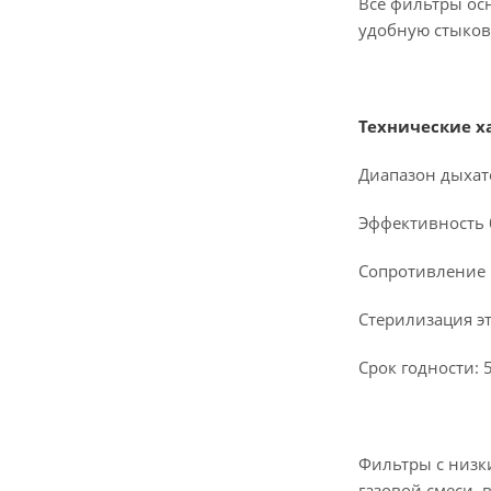
Все фильтры ос
удобную стыков
Технические х
Диапазон дыхате
Эффективность 
Сопротивление п
Стерилизация э
Срок годности: 5
Фильтры с низк
газовой смеси, 