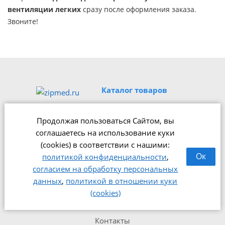
вентиляции легких
сразу после оформления заказа.
Звоните!
Каталог товаров
По категориям
Продолжая пользоваться Сайтом, вы
По производителям
соглашаетесь на использование куки
Все товары с фото
(cookies) в соответствии с нашими:
Ок
политикой конфиденциальности
,
Как купить
согласием на обработку персональных
Вопрос-ответ
данных
,
политикой в отношении куки
(cookies)
О компании
Контакты