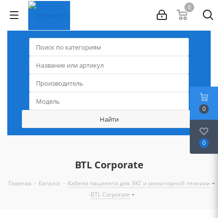
0
0
0
BTL Corporate
-
-
Главная
Каталог
Кабели пациента для ЭКГ и мониторной техники
-
BTL Corporate