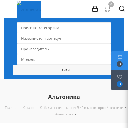
0
0
0
Альтоника
-
-
Главная
Каталог
Кабели пациента для ЭКГ и мониторной техники
-
Альтоника