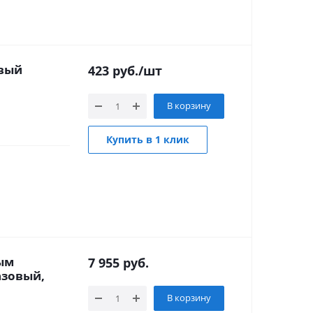
овый
423
руб.
/шт
В корзину
Купить в 1 клик
ым
7 955
руб.
азовый,
В корзину