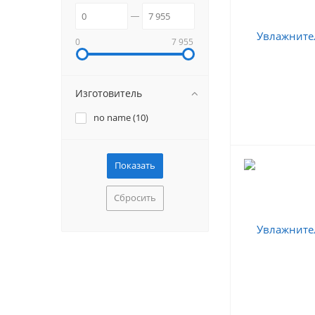
0
7 955
Изготовитель
no name (
10
)
Сбросить