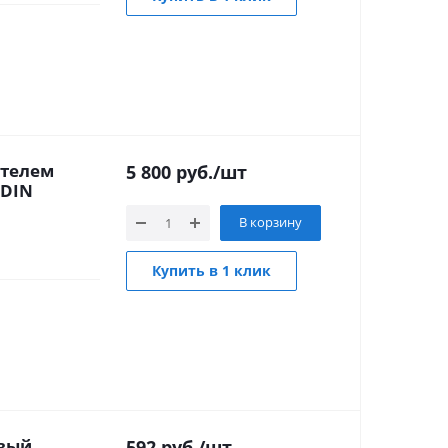
ителем
5 800
руб.
/шт
 DIN
В корзину
Купить в 1 клик
овый
592
руб.
/шт