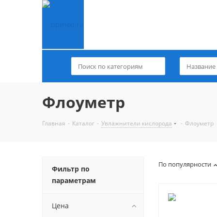
Флоуметр
Главная
-
Каталог
-
Увлажнители кислорода
-
Флоуметр
По популярности
Фильтр по
параметрам
Цена