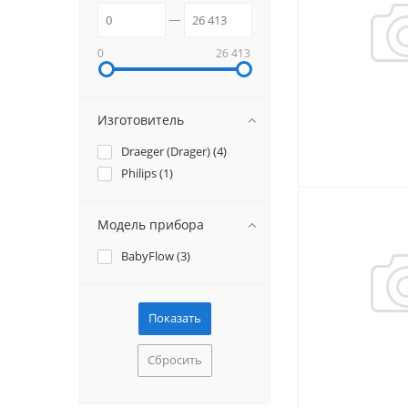
0
26 413
Изготовитель
Draeger (Drager) (
4
)
Philips (
1
)
Модель прибора
BabyFlow (
3
)
Сбросить