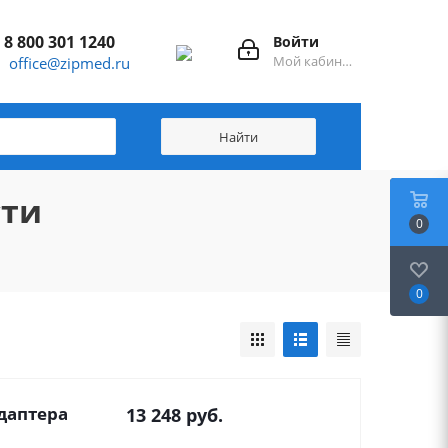
8 800 301 1240
Войти
Мой кабинет
office@zipmed.ru
сти
0
0
даптера
13 248
руб.