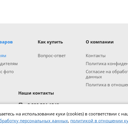
оваров
Как купить
О компании
иям
Вопрос-ответ
Контакты
одителям
Политика конфиде
 с фото
Согласие на обраб
данных
Политика в отношен
Наши контакты
8 800 301 1240
office@zipmed.ru
аетесь на использование куки (cookies) в соответствии с н
г.Ижевск, ул. Воткинское шоссе, 160
обработку персональных данных
,
политикой в отношении кук