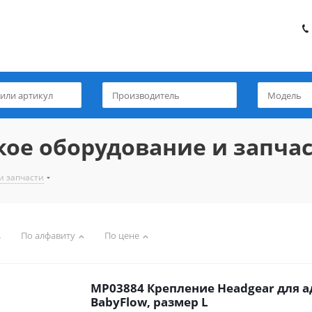
ое оборудование и запча
и запчасти
По алфавиту
По цене
MP03884 Крепление Headgear для а
BabyFlow, размер L