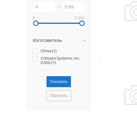
0
5 252
Изготовитель
China (
1
)
Criticare Systems, Inc.
(USA) (
1
)
Сбросить