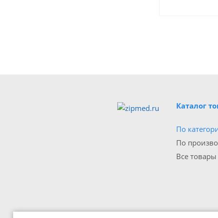
Каталог т
По категор
По произв
Все товары