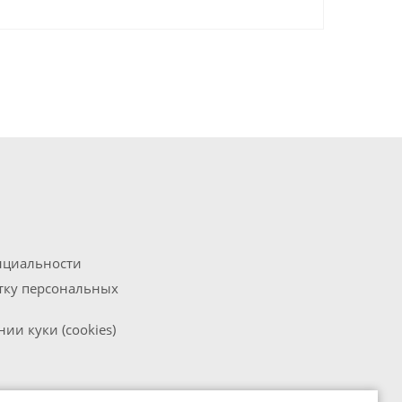
нциальности
отку персональных
ии куки (cookies)