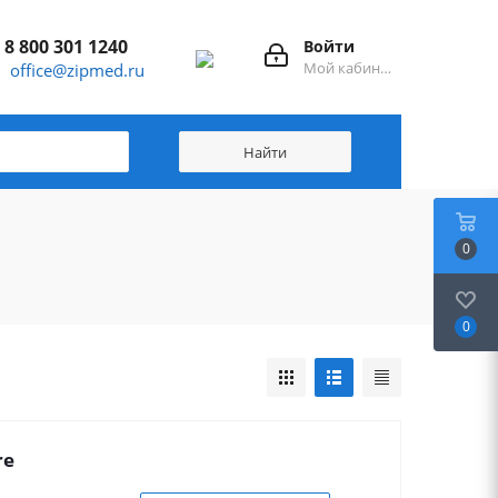
8 800 301 1240
Войти
Мой кабинет
office@zipmed.ru
0
0
re